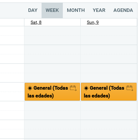
DAY
WEEK
MONTH
YEAR
AGENDA
Sat, 8
Sun, 9
☀️ General (Todas
☀️ General (Todas
las edades)
las edades)