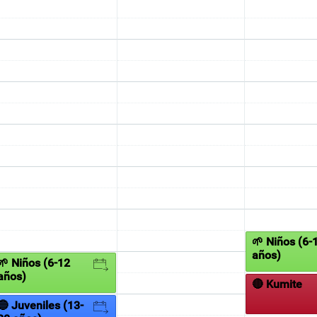
🌱 Niños (6-
años)
🌱 Niños (6-12
años)
🔴 Kumite
🔵 Juveniles (13-