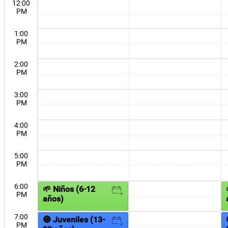
12:00
PM
1:00
PM
2:00
PM
3:00
PM
4:00
PM
5:00
PM
6:00
🌱 Niños (6-12
PM
años)
7:00
🔵 Juveniles (13-
PM